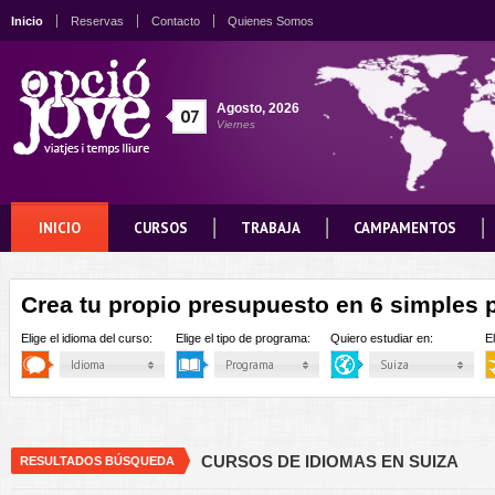
Inicio
Reservas
Contacto
Quienes Somos
Agosto
,
2026
07
Viernes
INICIO
CURSOS
TRABAJA
CAMPAMENTOS
Crea tu propio presupuesto en 6 simples 
Elige el idioma del curso:
Elige el tipo de programa:
Quiero estudiar en:
E
Idioma
Programa
Suiza
CURSOS DE IDIOMAS EN SUIZA
RESULTADOS BÚSQUEDA