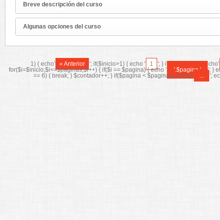
Breve descripción del curso
Algunas opciones del curso
1) { echo'
« Anterior
'; if($inicio>1) { echo '
1
'; } if($inicio>=3) { echo'
for($i=$inicio;$i<=$paginas;$i++) { if($i == $pagina) { echo '
'.$pagina.'
'; } 
== 6) { break; } $contador++; } if($pagina < $paginas) { echo'
...
'; e