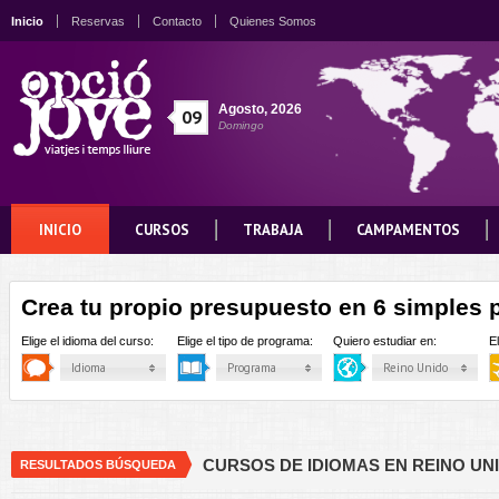
Inicio
Reservas
Contacto
Quienes Somos
Agosto
,
2026
09
Domingo
INICIO
CURSOS
TRABAJA
CAMPAMENTOS
Crea tu propio presupuesto en 6 simples 
Elige el idioma del curso:
Elige el tipo de programa:
Quiero estudiar en:
E
Idioma
Programa
Reino Unido
CURSOS DE IDIOMAS EN REINO UN
RESULTADOS BÚSQUEDA