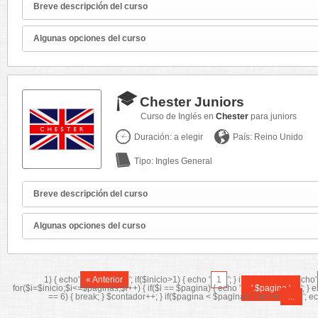
Breve descripción del curso
Algunas opciones del curso
Chester Juniors
Curso de Inglés en
Chester
para juniors
Duración: a elegir
País: Reino Unido
Tipo: Ingles General
Breve descripción del curso
Algunas opciones del curso
1) { echo'
« Anterior
'; if($inicio>1) { echo '
1
'; } if($inicio>=3) { echo'
for($i=$inicio;$i<=$paginas;$i++) { if($i == $pagina) { echo '
'.$pagina.'
'; } 
== 6) { break; } $contador++; } if($pagina < $paginas) { echo'
...
'; e