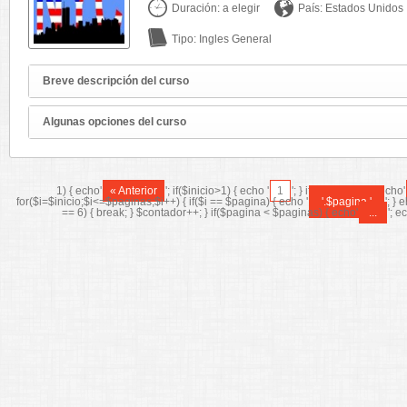
Duración: a elegir
País: Estados Unidos
Tipo: Ingles General
Breve descripción del curso
Algunas opciones del curso
1) { echo'
« Anterior
'; if($inicio>1) { echo '
1
'; } if($inicio>=3) { echo'
for($i=$inicio;$i<=$paginas;$i++) { if($i == $pagina) { echo '
'.$pagina.'
'; } 
== 6) { break; } $contador++; } if($pagina < $paginas) { echo'
...
'; e