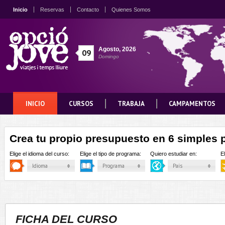
Inicio
Reservas
Contacto
Quienes Somos
Agosto
,
2026
09
Domingo
INICIO
CURSOS
TRABAJA
CAMPAMENTOS
Crea tu propio presupuesto en 6 simples 
Elige el idioma del curso:
Elige el tipo de programa:
Quiero estudiar en:
E
Idioma
Programa
País
FICHA DEL CURSO