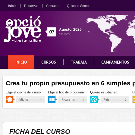
Inicio
Reservas
Contacto
Quienes Somos
Agosto
,
2026
07
Viernes
INICIO
CURSOS
TRABAJA
CAMPAMENTOS
Crea tu propio presupuesto en 6 simples 
Elige el idioma del curso:
Elige el tipo de programa:
Quiero estudiar en:
E
Idioma
Programa
País
FICHA DEL CURSO