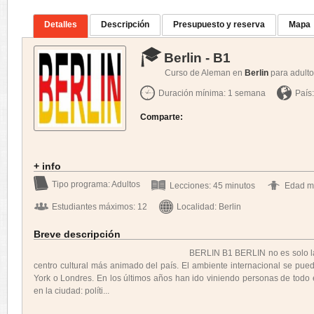
Detalles
Descripción
Presupuesto y reserva
Mapa
Berlin - B1
Curso de Aleman en
Berlin
para adult
Duración mínima: 1 semana
País
Comparte:
+ info
Tipo programa: Adultos
Lecciones: 45 minutos
Edad m
Estudiantes máximos: 12
Localidad: Berlin
Breve descripción
BERLIN B1 BERLIN no es solo la capital de 
centro cultural más animado del país. El ambiente internacional se pu
York o Londres. En los últimos años han ido viniendo personas de todo e
en la ciudad: políti...