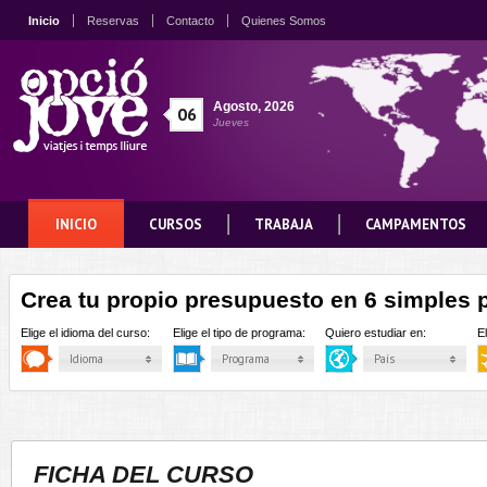
Inicio
Reservas
Contacto
Quienes Somos
Agosto
,
2026
06
Jueves
INICIO
CURSOS
TRABAJA
CAMPAMENTOS
Crea tu propio presupuesto en 6 simples 
Elige el idioma del curso:
Elige el tipo de programa:
Quiero estudiar en:
E
Idioma
Programa
País
FICHA DEL CURSO